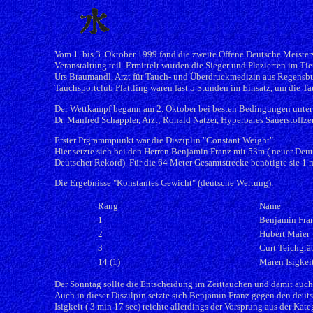
Vom 1. bis 3. Oktober 1999 fand die zweite Offene Deutsche Meister
Veranstaltung teil. Ermittelt wurden die Sieger und Plazierten im 
Urs Braumandl, Arzt für Tauch- und Überdruckmedizin aus Regensbur
Tauchsportclub Plattling waren fast 5 Stunden im Einsatz, um die T
Der Wettkampf begann am 2. Oktober bei besten Bedingungen unter d
Dr. Manfred Schappler, Arzt; Ronald Natzer, Hyperbares Sauerstoff
Erster Prgrammpunkt war die Disziplin "Constant Weight".
Hier setzte sich bei den Herren Benjamin Franz mit 53m ( neuer Deut
Deutscher Rekord). Für die 64 Meter Gesamtstrecke benötigte sie 1 m
Die Ergebnisse "Konstantes Gewicht" (deutsche Wertung):
Rang
Name
1
Benjamin Fra
2
Hubert Maier
3
Curt Teichgrä
14 (1)
Maren Isigkei
Der Sonntag sollte die Entscheidung im Zeittauchen und damit auch
Auch in dieser Diszilpin setzte sich Benjamin Franz gegen den deuts
Isigkeit ( 3 min 17 sec) reichte allerdings der Vorsprung aus der Ka