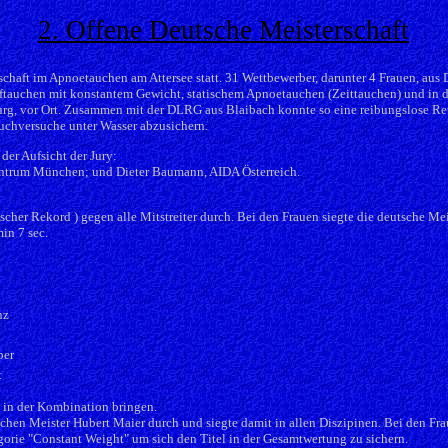
2. Offene Deutsche Meisterschaft
schaft im Apnoetauchen am Attersee statt. 31 Wettbewerber, darunter 4 Frauen, aus
Tieftauchen mit konstantem Gewicht, statischem Apnoetauchen (Zeittauchen) und in 
g, vor Ort. Zusammen mit der DLRG aus Blaibach konnte so eine reibungslose Rett
auchversuche unter Wasser abzusichern.
er Aufsicht der Jury:
zentrum München; und Dieter Baumann, AIDA Österreich.
scher Rekord ) gegen alle Mitstreiter durch. Bei den Frauen siegte die deutsche Me
in 7 sec.
nz
ber
t
 in der Kombination bringen.
chen Meister Hubert Maier durch und siegte damit in allen Diszipinen. Bei den Frau
tegorie "Constant Weight" um sich den Titel in der Gesamtwertung zu sichern.