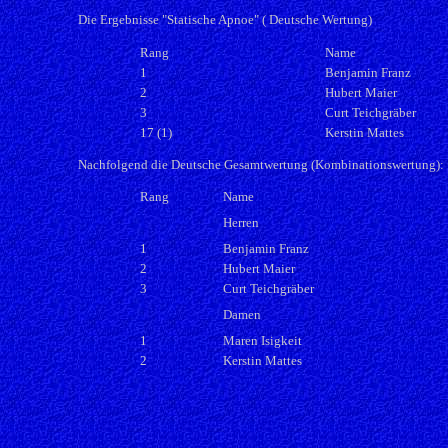
Die Ergebnisse "Statische Apnoe" ( Deutsche Wertung)
Rang
Name
1
Benjamin Franz
2
Hubert Maier
3
Curt Teichgräber
17 (1)
Kerstin Mattes
Nachfolgend die Deutsche Gesamtwertung (Kombinationswertung):
Rang
Name
Herren
1
Benjamin Franz
2
Hubert Maier
3
Curt Teichgräber
Damen
1
Maren Isigkeit
2
Kerstin Mattes