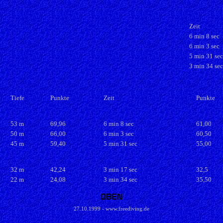
Zeit
6 min 8 sec
6 min 3 sec
5 min 31 sec
3 min 34 sec
Tiefe
Punkte
Zeit
Punkte
53 m
69,96
6 min 8 sec
61,00
50 m
66,00
6 min 3 sec
60,50
45 m
59,40
5 min 31 sec
55,00
32 m
42,24
3 min 17 sec
32,5
22 m
24,08
3 min 34 sec
35,50
27.10.1999 - www.freediving.de